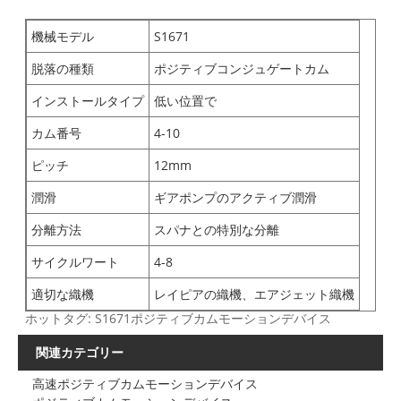
機械モデル
S1671
脱落の種類
ポジティブコンジュゲートカム
インストールタイプ
低い位置で
カム番号
4-10
ピッチ
12mm
潤滑
ギアポンプのアクティブ潤滑
分離方法
スパナとの特別な分離
サイクルワート
4-8
適切な織機
レイピアの織機、エアジェット織機
ホットタグ: S1671ポジティブカムモーションデバイス
関連カテゴリー
高速ポジティブカムモーションデバイス