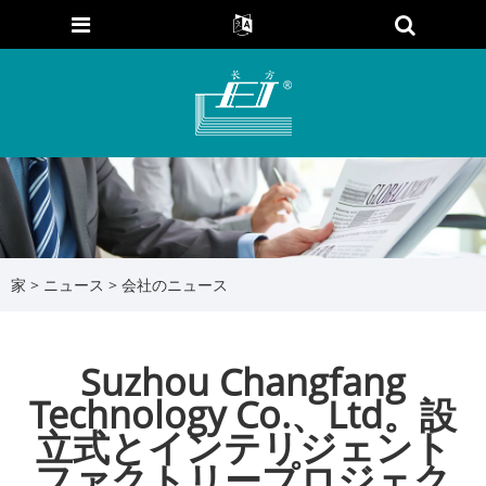
家
>
ニュース
>
会社のニュース
Suzhou Changfang
Technology Co.、Ltd。設
立式とインテリジェント
ファクトリープロジェク